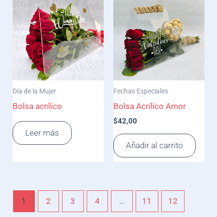
Día de la Mujer
Fechas Especiales
Bolsa acrílico
Bolsa Acrílico Amor
$
42,00
Leer más
Añadir al carrito
1
2
3
4
…
11
12