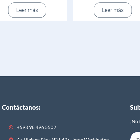
Leer más
Leer más
Contáctanos:
Sub
¡No 
+593 98 496 5502
Av. Ulpiano Páez N21 47 y Jorge Washington