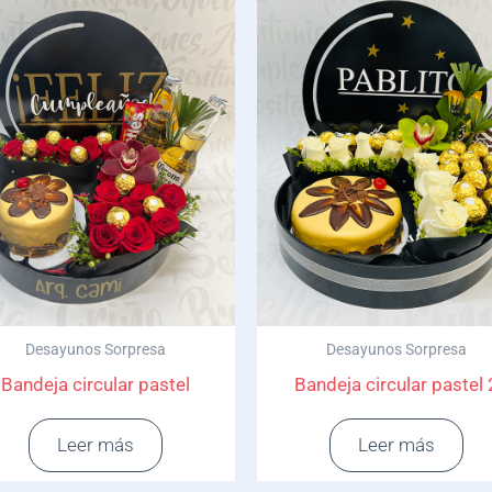
Desayunos Sorpresa
Desayunos Sorpresa
Bandeja circular pastel
Bandeja circular pastel 
Leer más
Leer más