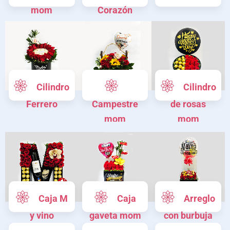
mom
Corazón
gigante mom
Conocer
Cilindro
Cilindro
más
Ferrero
Campestre
de rosas
mom
mom
Caja M
Caja
Arreglo
y vino
gaveta mom
con burbuja