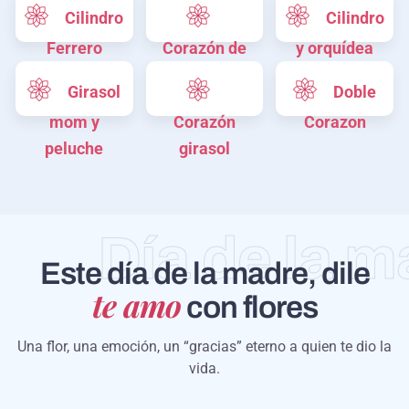
mom
Cilindro
Cilindro
Ferrero
Corazón de
y orquídea
rosas
mom
Girasol
Doble
mom y
Corazón
Corazon
peluche
girasol
Día de la 
Este día de la madre, dile
te amo
con flores
Una flor, una emoción, un “gracias” eterno a quien te dio la
vida.