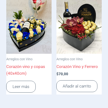
Arreglos con Vino
Arreglos con Vino
Corazón vino y copas
Corazón Vino y Ferrero
(40x40cm)
$
70,00
Añadir al carrito
Leer más