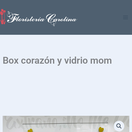
Ir
al
contenido
Box corazón y vidrio mom