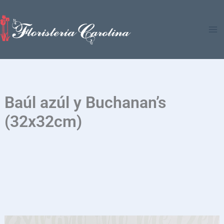
Ir
al
contenido
Baúl azúl y Buchanan’s
(32x32cm)