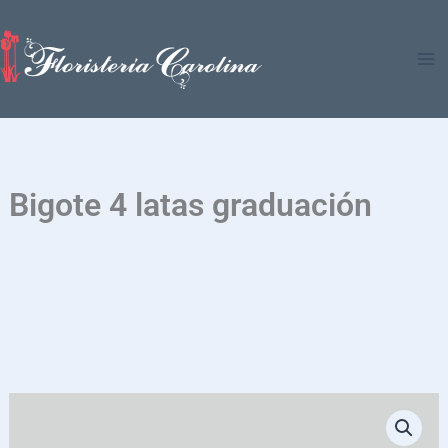
Ir
al
contenido
Bigote 4 latas graduación