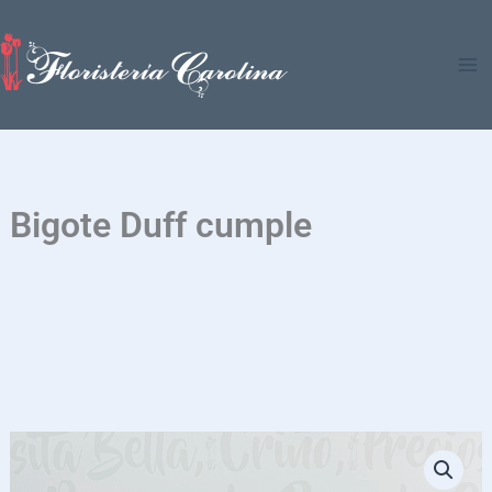
Ir
al
contenido
Bigote Duff cumple