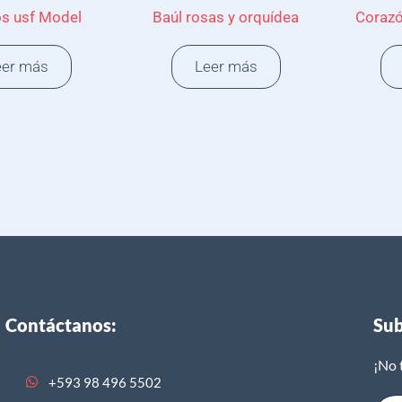
os usf Model
Baúl rosas y orquídea
Corazó
eer más
Leer más
Contáctanos:
Sub
¡No 
+593 98 496 5502