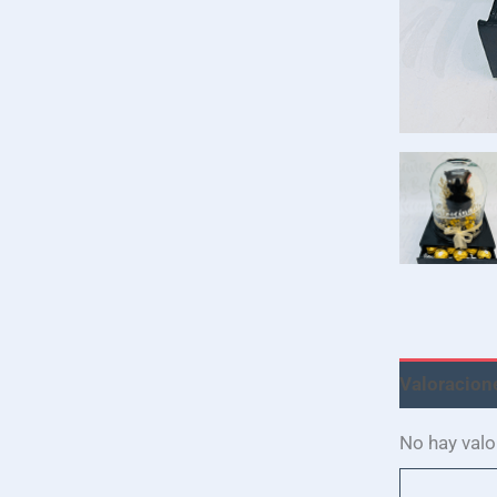
Valoracione
No hay valo