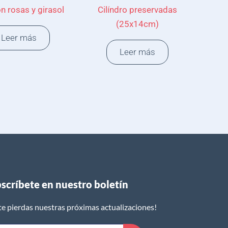
n rosas y girasol
Cilíndro preservadas
(25x14cm)
Leer más
Leer más
scríbete en nuestro boletín​
te pierdas nuestras próximas actualizaciones!