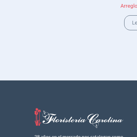
Arregl
L
38 años en el mercado nos catalogan como