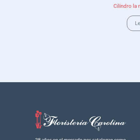
Cilíndro la
L
38 años en el mercado nos catalogan como