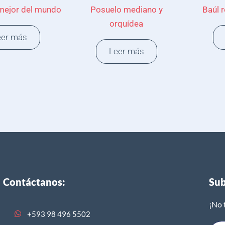
 mejor del mundo
Posuelo mediano y
Baúl 
orquídea
eer más
Leer más
Contáctanos:
Sub
¡No 
+593 98 496 5502