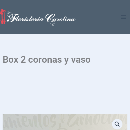
Ir
al
contenido
Box 2 coronas y vaso
Box
2
coronas