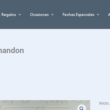
Regalos
Ocasiones
Fechas Especiales
A
handon
Inicio