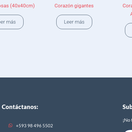
osas (40x40cm)
Corazón gigantes
Cor
eer más
Leer más
Contáctanos:
Sub
¡No 
+593 98 496 5502