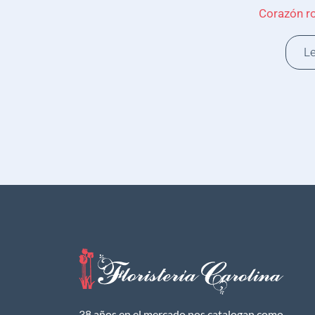
Corazón r
L
38 años en el mercado nos catalogan como