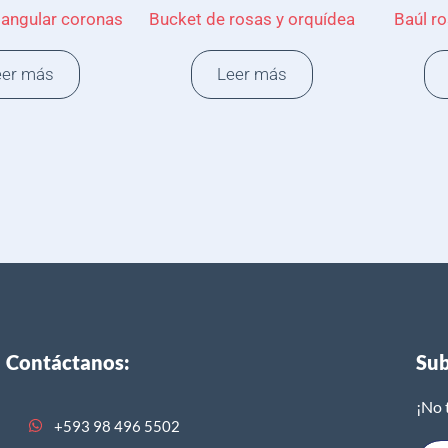
tangular coronas
Bucket de rosas y orquídea
Baúl ro
eer más
Leer más
Contáctanos:
Sub
¡No 
+593 98 496 5502