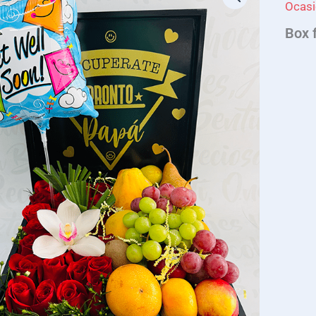
Ocas
Box f