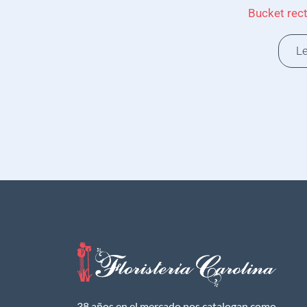
Bucket rec
L
38 años en el mercado nos catalogan como