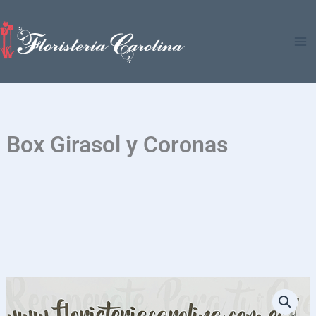
Ir
al
contenido
Box Girasol y Coronas
Box
Girasol
y