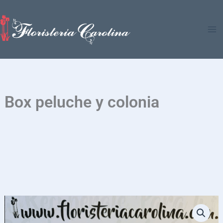
Ir
al
contenido
Box peluche y colonia