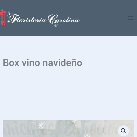
Ir
al
contenido
Box vino navideño
Box
vino
navideño