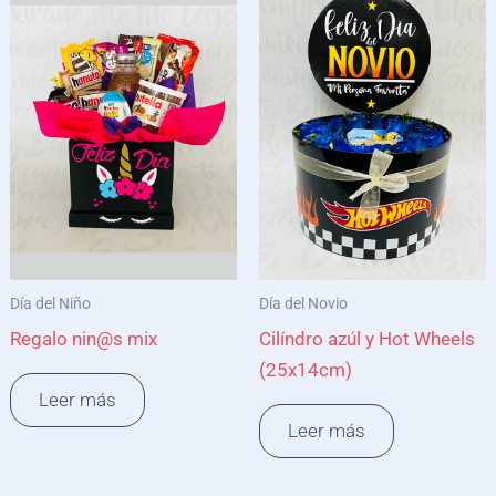
Día del Niño
Día del Novio
Regalo nin@s mix
Cilíndro azúl y Hot Wheels
(25x14cm)
Leer más
Leer más