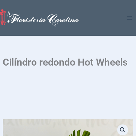
Ir
al
contenido
Cilíndro redondo Hot Wheels