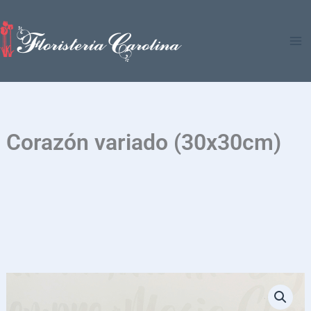
Ir
al
contenido
Corazón variado (30x30cm)