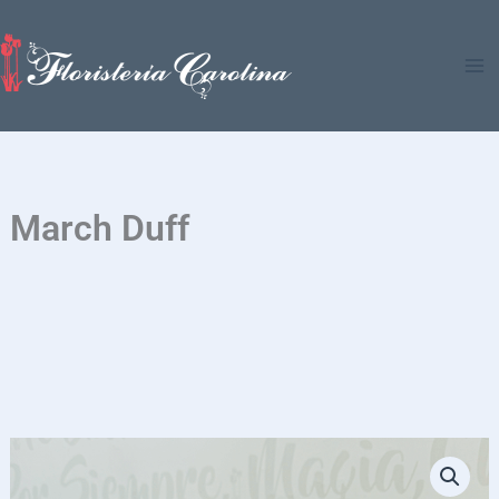
Ir
al
contenido
March Duff