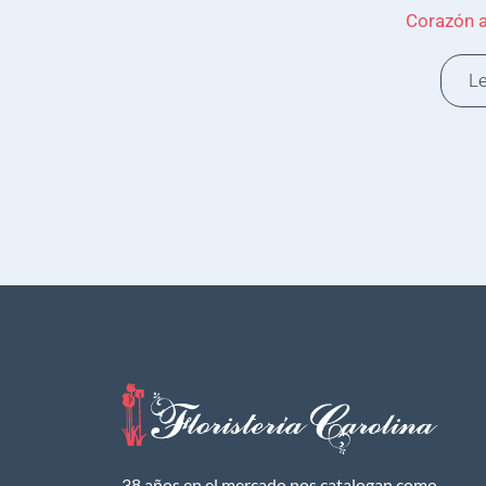
Corazón 
L
38 años en el mercado nos catalogan como