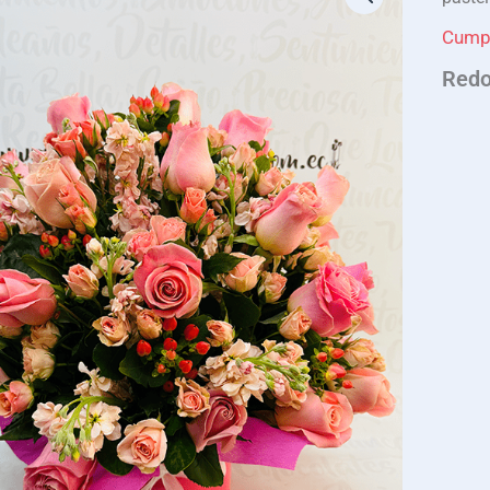
Cump
Redo