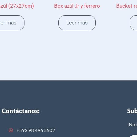
azúl (27x27cm)
Box azúl Jr y ferrero
Bucket r
eer más
Leer más
Contáctanos:
Sub
¡No 
+593 98 496 5502