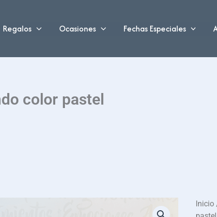
Regalos
Ocasiones
Fechas Especiales
A
do color pastel
Inicio
pastel