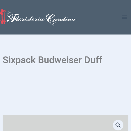
Ir
al
contenido
Sixpack Budweiser Duff