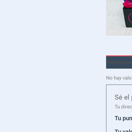
Valoracione
No hay valo
Sé el
Tu dire
Tu pu
Tu val