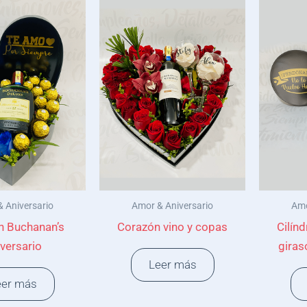
 Aniversario
Amor & Aniversario
Amo
n Buchanan’s
Corazón vino y copas
Cilín
versario
giras
Leer más
eer más