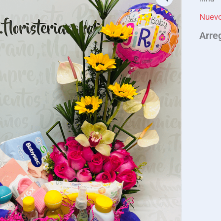
Nuev
Arre