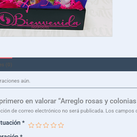
s (0)
raciones aún.
 primero en valorar “Arreglo rosas y colonias
cción de correo electrónico no será publicada.
Los campos o
ntuación
*
oración
*