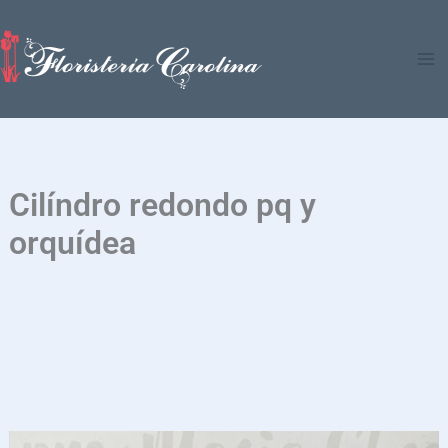
Ir
al
contenido
Cilíndro redondo pq y
orquídea